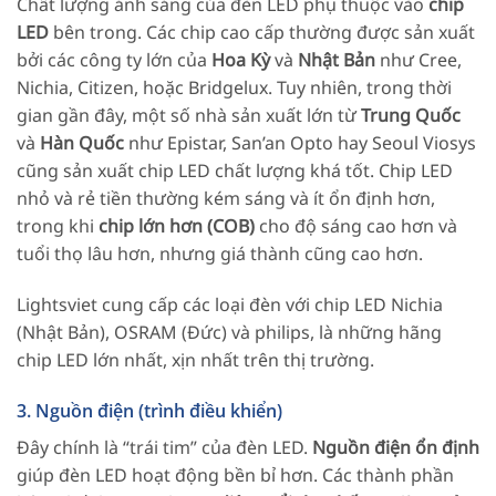
Chất lượng ánh sáng của đèn LED phụ thuộc vào
chip
LED
bên trong. Các chip cao cấp thường được sản xuất
bởi các công ty lớn của
Hoa Kỳ
và
Nhật Bản
như Cree,
Nichia, Citizen, hoặc Bridgelux. Tuy nhiên, trong thời
gian gần đây, một số nhà sản xuất lớn từ
Trung Quốc
và
Hàn Quốc
như Epistar, San’an Opto hay Seoul Viosys
cũng sản xuất chip LED chất lượng khá tốt. Chip LED
nhỏ và rẻ tiền thường kém sáng và ít ổn định hơn,
trong khi
chip lớn hơn (COB)
cho độ sáng cao hơn và
tuổi thọ lâu hơn, nhưng giá thành cũng cao hơn.
Lightsviet cung cấp các loại đèn với chip LED Nichia
(Nhật Bản), OSRAM (Đức) và philips, là những hãng
chip LED lớn nhất, xịn nhất trên thị trường.
3. Nguồn điện (trình điều khiển)
Đây chính là “trái tim” của đèn LED.
Nguồn điện ổn định
giúp đèn LED hoạt động bền bỉ hơn. Các thành phần