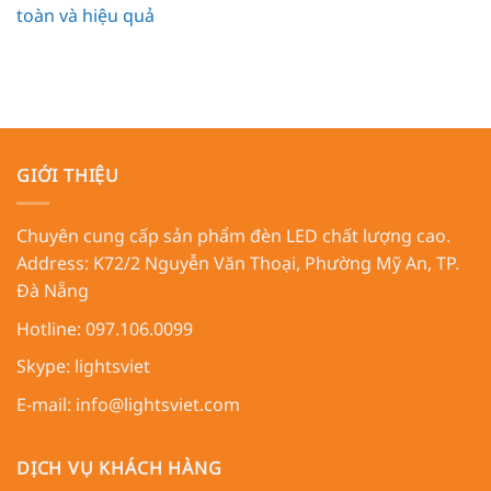
toàn và hiệu quả
GIỚI THIỆU
Chuyên cung cấp sản phẩm đèn LED chất lượng cao.
Address:
K72/2 Nguyễn Văn Thoại, Phường Mỹ An, TP.
Đà Nẵng
Hotline: 097.106.0099
Skype:
lightsviet
E-mail:
info@lightsviet.com
DỊCH VỤ KHÁCH HÀNG