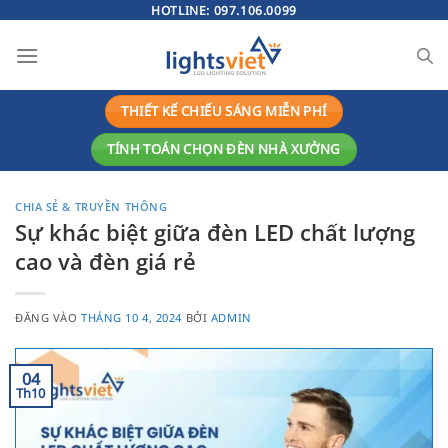
Bỏ
HOTLINE:
097.106.0099
qua
nội
dung
THIẾT KẾ CHIẾU SÁNG MIỄN PHÍ
TÍNH TOÁN CHỌN ĐÈN NHÀ XƯỞNG
CHIA SẺ & TRUYỀN THÔNG
Sự khác biệt giữa đèn LED chất lượng
cao và đèn giá rẻ
ĐĂNG VÀO
THÁNG 10 4, 2024
BỞI
ADMIN
04
Th10