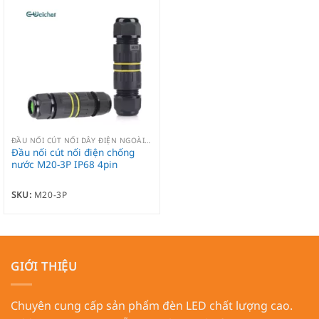
ĐẦU NỐI CÚT NỐI DÂY ĐIỆN NGOÀI TRỜI CHỐNG NƯỚC IP68
Đầu nối cút nối điện chống
nước M20-3P IP68 4pin
SKU:
M20-3P
GIỚI THIỆU
Chuyên cung cấp sản phẩm đèn LED chất lượng cao.