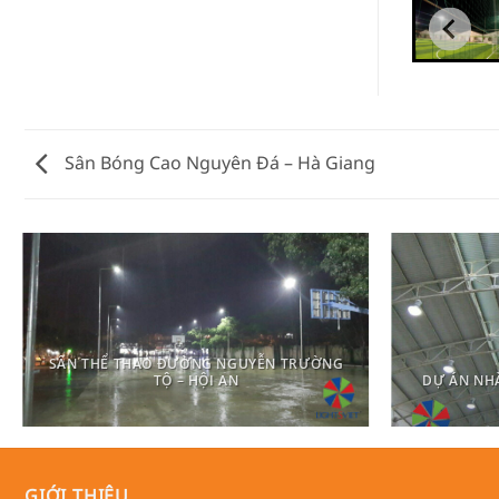
Sân Bóng Cao Nguyên Đá – Hà Giang
SÂN THỂ THAO ĐƯỜNG NGUYỄN TRƯỜNG
TỘ – HỘI AN
DỰ ÁN NHÀ
GIỚI THIỆU