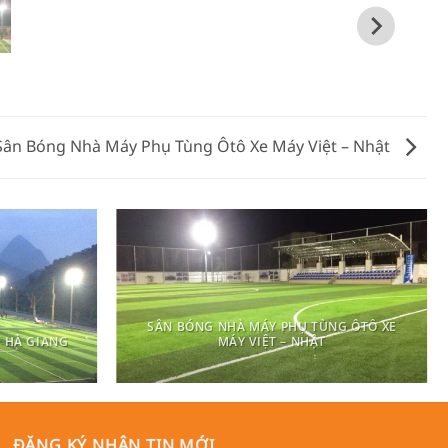
Sân Bóng Nhà Máy Phụ Tùng Ôtô Xe Máy Việt – Nhật
SÂN BÓNG NHÀ MÁY PHỤ TÙNG ÔTÔ XE
 HÀ GIANG
MÁY VIỆT – NHẬT
ĐĂNG KÝ NHẬN TIN MỚI