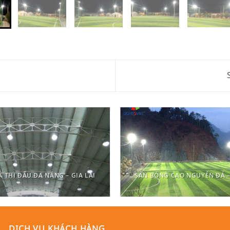
 THI ĐẤU ĐA NĂNG – GIA LAI
SÂN BÓNG CAO NGUYÊN ĐÁ –
DỊCH VỤ KHÁCH HÀNG