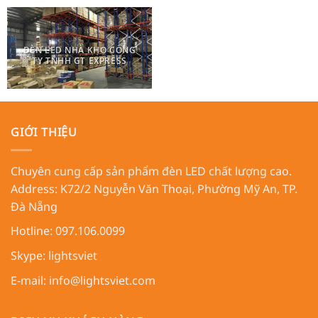
ĐÈN LED NHÀ KHO CÔNG
TY TNHH GT EXPRESS
GIỚI THIỆU
Chuyên cung cấp sản phẩm đèn LED chất lượng cao.
Address:
K72/2 Nguyễn Văn Thoại, Phường Mỹ An, TP.
Đà Nẵng
Hotline: 097.106.0099
Skype:
lightsviet
E-mail:
info@lightsviet.com