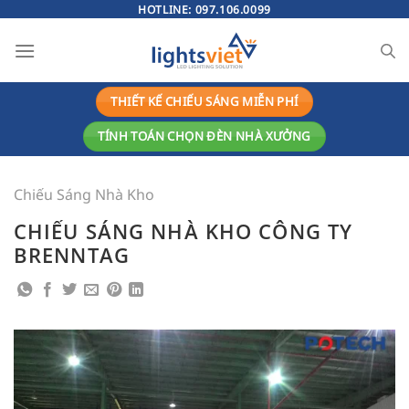
Bỏ
HOTLINE:
097.106.0099
qua
nội
dung
THIẾT KẾ CHIẾU SÁNG MIỄN PHÍ
TÍNH TOÁN CHỌN ĐÈN NHÀ XƯỞNG
Chiếu Sáng Nhà Kho
CHIẾU SÁNG NHÀ KHO CÔNG TY
BRENNTAG